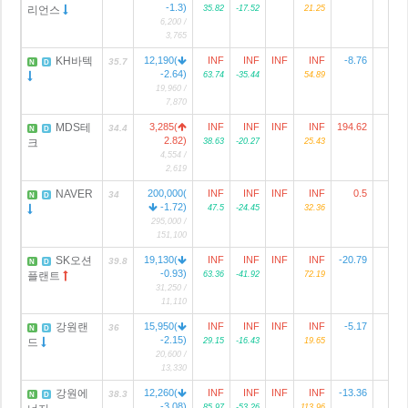
-1.3)
리언스
35.82
-17.52
21.25
6,200 /
3,765
KH바텍
12,190(
INF
INF
INF
INF
-8.76
35.7
N
D
-2.64)
63.74
-35.44
54.89
19,960 /
7,870
MDS테
3,285(
INF
INF
INF
INF
194.62
34.4
N
D
2.82)
크
38.63
-20.27
25.43
4,554 /
2,619
NAVER
200,000(
INF
INF
INF
INF
0.5
28
34
N
D
-1.72)
47.5
-24.45
32.36
295,000 /
151,100
SK오션
19,130(
INF
INF
INF
INF
-20.79
1
39.8
N
D
-0.93)
플랜트
63.36
-41.92
72.19
31,250 /
11,110
강원랜
15,950(
INF
INF
INF
INF
-5.17
3
36
N
D
-2.15)
드
29.15
-16.43
19.65
20,600 /
13,330
강원에
12,260(
INF
INF
INF
INF
-13.36
38.3
N
D
-3.08)
85.97
-53.26
113.96