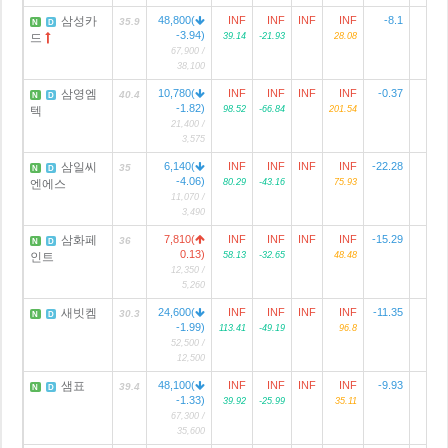
삼성카
48,800(
INF
INF
INF
INF
-8.1
13
35.9
N
D
-3.94)
드
39.14
-21.93
28.08
67,900 /
38,100
삼영엠
10,780(
INF
INF
INF
INF
-0.37
40.4
N
D
-1.82)
텍
98.52
-66.84
201.54
21,400 /
3,575
삼일씨
6,140(
INF
INF
INF
INF
-22.28
35
N
D
-4.06)
엔에스
80.29
-43.16
75.93
11,070 /
3,490
삼화페
7,810(
INF
INF
INF
INF
-15.29
1
36
N
D
0.13)
인트
58.13
-32.65
48.48
12,350 /
5,260
새빗켐
24,600(
INF
INF
INF
INF
-11.35
30.3
N
D
-1.99)
113.41
-49.19
96.8
52,500 /
12,500
샘표
48,100(
INF
INF
INF
INF
-9.93
1
39.4
N
D
-1.33)
39.92
-25.99
35.11
67,300 /
35,600