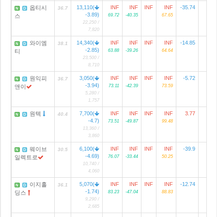
옵티시
13,110(
INF
INF
INF
INF
-35.74
36.7
N
D
-3.89)
스
69.72
-40.35
67.65
22,250 /
7,820
와이엠
14,340(
INF
INF
INF
INF
-14.85
38.1
N
D
-2.85)
티
63.88
-39.26
64.64
23,500 /
8,710
원익피
3,050(
INF
INF
INF
INF
-5.72
1
36.7
N
D
-3.94)
앤이
73.11
-42.39
73.59
5,280 /
1,757
원텍
7,700(
INF
INF
INF
INF
3.77
40.4
N
D
-4.7)
73.51
-49.87
99.48
13,360 /
3,860
웨이브
6,100(
INF
INF
INF
INF
-39.9
30.5
N
D
-4.69)
일렉트로
76.07
-33.44
50.25
10,740 /
4,060
이지홀
5,070(
INF
INF
INF
INF
-12.74
8
36.1
N
D
-1.74)
딩스
83.23
-47.04
88.83
9,290 /
2,685