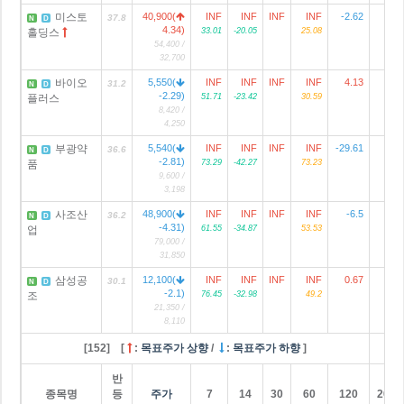
미스토
40,900(
INF
INF
INF
INF
-2.62
8
37.8
N
D
4.34)
홀딩스
33.01
-20.05
25.08
54,400 /
32,700
바이오
5,550(
INF
INF
INF
INF
4.13
31.2
N
D
-2.29)
플러스
51.71
-23.42
30.59
8,420 /
4,250
부광약
5,540(
INF
INF
INF
INF
-29.61
36.6
N
D
-2.81)
품
73.29
-42.27
73.23
9,600 /
3,198
사조산
48,900(
INF
INF
INF
INF
-6.5
1
36.2
N
D
-4.31)
업
61.55
-34.87
53.53
79,000 /
31,850
삼성공
12,100(
INF
INF
INF
INF
0.67
30.1
N
D
-2.1)
조
76.45
-32.98
49.2
21,350 /
8,110
[152] [
:
목표주가 상향
/
:
목표주가 하향
]
반
종목명
등
주가
7
14
30
60
120
2024