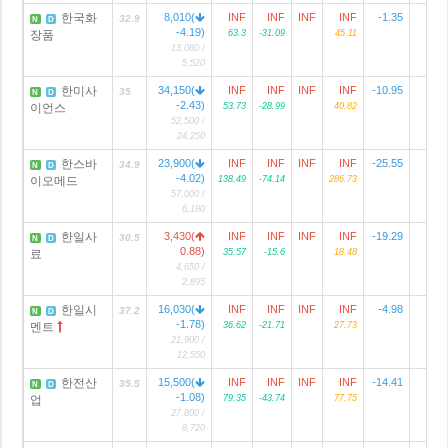
한국화
8,010(
INF
INF
INF
INF
-1.35
32.9
N
D
-4.19)
장품
63.3
-31.09
45.11
13,080 /
5,520
한미사
34,150(
INF
INF
INF
INF
-10.95
3
35
N
D
-2.43)
이언스
53.73
-28.99
40.82
52,500 /
24,250
한스바
23,900(
INF
INF
INF
INF
-25.55
34.9
N
D
-4.02)
이오메드
138.49
-74.14
286.73
57,000 /
6,180
한일사
3,430(
INF
INF
INF
INF
-19.29
1
30.5
N
D
0.88)
료
35.57
-15.6
18.48
4,650 /
2,895
한일시
16,030(
INF
INF
INF
INF
-4.98
4
37.2
N
D
-1.78)
멘트
36.62
-21.71
27.73
21,900 /
12,550
한전산
15,500(
INF
INF
INF
INF
-14.41
35.5
N
D
-1.08)
업
79.35
-43.74
77.75
27,800 /
8,720