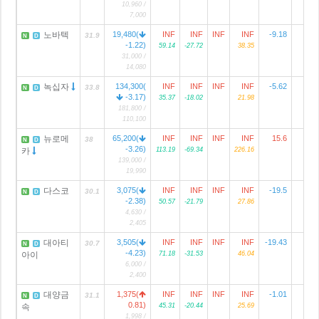
10,960 /
7,000
노바텍
19,480(
INF
INF
INF
INF
-9.18
31.9
N
D
-1.22)
59.14
-27.72
38.35
31,000 /
14,080
녹십자
134,300(
INF
INF
INF
INF
-5.62
4
33.8
N
D
-3.17)
35.37
-18.02
21.98
181,800 /
110,100
뉴로메
65,200(
INF
INF
INF
INF
15.6
38
N
D
-3.26)
카
113.19
-69.34
226.16
139,000 /
19,990
다스코
3,075(
INF
INF
INF
INF
-19.5
30.1
N
D
-2.38)
50.57
-21.79
27.86
4,630 /
2,405
대아티
3,505(
INF
INF
INF
INF
-19.43
30.7
N
D
-4.23)
아이
71.18
-31.53
46.04
6,000 /
2,400
대양금
1,375(
INF
INF
INF
INF
-1.01
31.1
N
D
0.81)
속
45.31
-20.44
25.69
1,998 /