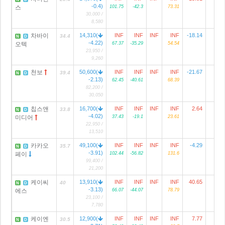
-0.4)
스
101.75
-42.3
73.31
30,000 /
8,580
차바이
14,310(
INF
INF
INF
INF
-18.14
2
34.4
N
D
-4.22)
오텍
67.37
-35.29
54.54
23,950 /
9,260
천보
50,600(
INF
INF
INF
INF
-21.67
39.4
N
D
-2.13)
62.45
-40.61
68.39
82,200 /
30,050
칩스앤
16,700(
INF
INF
INF
INF
2.64
33.8
N
D
-4.02)
미디어
37.43
-19.1
23.61
22,950 /
13,510
카카오
49,100(
INF
INF
INF
INF
-4.29
2
35.7
N
D
-3.91)
페이
102.44
-56.82
131.6
99,400 /
21,200
케이씨
13,910(
INF
INF
INF
INF
40.65
40
N
D
-3.13)
에스
66.07
-44.07
78.79
23,100 /
7,780
케이엔
12,900(
INF
INF
INF
INF
7.77
1
30.5
N
D