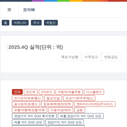
모아봐
홈
커뮤니티
주식
부동산
2025.4Q 실적(단위 : 억)
목표가상향
수주잔고
반등강도
전체
반도체
2차전지
자동차/자율주행
디스플레이
전기전자/로봇/통신
철강/건설
조선/기계/우주/방산
음식료/비료/종이
정유/화학/원전/전력
엔터/미디어/게임/IT서비스
유통/여행/화장품/의류
미용/의료/제약
금융
영업이익 YoY, QoQ 흑자전환
매출,영업이익 YoY, QoQ 성장
매출 YoY, QoQ 성장
영업이익 YoY, QoQ 성장