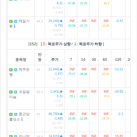
-6.5)
67.86
-31.93
46.9
15,930 /
6,460
제일기
19,240(
INF
INF
INF
INF
-0.47
11
38.3
N
D
-1.79)
획
20.58
-12.79
14.66
23,200 /
16,780
[152] [
:
목표주가 상향
/
:
목표주가 하향
]
반
종목명
등
주가
7
14
30
60
120
2024
제주은
11,040(
INF
INF
INF
INF
-13.21
34
N
D
-1.87)
행
75.27
-38.86
63.56
19,350 /
6,750
조일알
1,441(
INF
INF
INF
INF
-24.83
1
30.4
N
D
-1.5)
미늄
55.1
-24.01
31.6
2,235 /
1,095
종근당
46,700(
INF
INF
INF
INF
-2.1
2
30
N
D
-1.68)
홀딩스
29.98
-12.85
14.74
60,700 /
40,700
지니언
14,870(
INF
INF
INF
INF
15.81
29.4
N
D