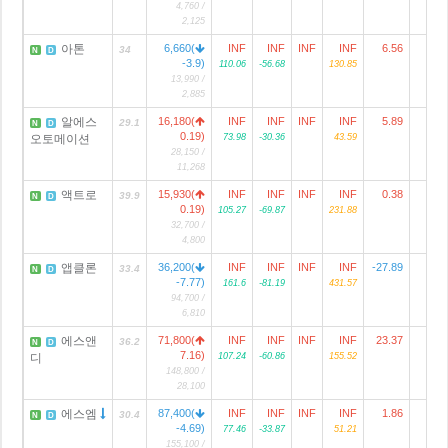
4,760 /
2,125
아톤
6,660(
INF
INF
INF
INF
6.56
34
N
D
-3.9)
110.06
-56.68
130.85
13,990 /
2,885
알에스
16,180(
INF
INF
INF
INF
5.89
29.1
N
D
0.19)
오토메이션
73.98
-30.36
43.59
28,150 /
11,268
액트로
15,930(
INF
INF
INF
INF
0.38
39.9
N
D
0.19)
105.27
-69.87
231.88
32,700 /
4,800
앱클론
36,200(
INF
INF
INF
INF
-27.89
33.4
N
D
-7.77)
161.6
-81.19
431.57
94,700 /
6,810
에스앤
71,800(
INF
INF
INF
INF
23.37
36.2
N
D
7.16)
디
107.24
-60.86
155.52
148,800 /
28,100
에스엠
87,400(
INF
INF
INF
INF
1.86
2
30.4
N
D
-4.69)
77.46
-33.87
51.21
155,100 /