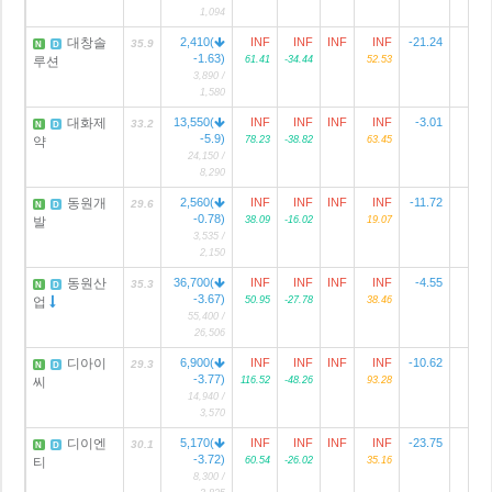
1,094
대창솔
2,410(
INF
INF
INF
INF
-21.24
35.9
N
D
-1.63)
루션
61.41
-34.44
52.53
3,890 /
1,580
대화제
13,550(
INF
INF
INF
INF
-3.01
33.2
N
D
-5.9)
약
78.23
-38.82
63.45
24,150 /
8,290
동원개
2,560(
INF
INF
INF
INF
-11.72
29.6
N
D
-0.78)
발
38.09
-16.02
19.07
3,535 /
2,150
동원산
36,700(
INF
INF
INF
INF
-4.55
22
35.3
N
D
-3.67)
업
50.95
-27.78
38.46
55,400 /
26,506
디아이
6,900(
INF
INF
INF
INF
-10.62
1
29.3
N
D
-3.77)
씨
116.52
-48.26
93.28
14,940 /
3,570
디이엔
5,170(
INF
INF
INF
INF
-23.75
30.1
N
D
-3.72)
티
60.54
-26.02
35.16
8,300 /