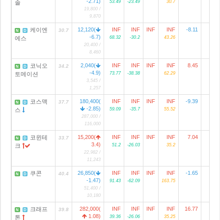
-2.71)
솔
53.49
-23.49
30.7
19,800 /
9,870
케이엔
12,120(
INF
INF
INF
INF
-8.11
30.7
N
D
-6.7)
에스
68.32
-30.2
43.26
20,400 /
8,460
코닉오
2,040(
INF
INF
INF
INF
8.45
34.2
N
D
-4.9)
토메이션
73.77
-38.38
62.29
3,545 /
1,257
코스맥
180,400(
INF
INF
INF
INF
-9.39
5
37.7
N
D
-2.85)
스
59.09
-35.7
55.52
287,000 /
116,000
코윈테
15,200(
INF
INF
INF
INF
7.04
33.7
N
D
3.4)
크
51.2
-26.03
35.2
22,982 /
11,243
쿠콘
26,850(
INF
INF
INF
INF
-1.65
40.4
N
D
-1.47)
91.43
-62.09
163.75
51,400 /
10,180
크래프
282,000(
INF
INF
INF
INF
16.77
6
39.8
N
D
1.08)
톤
39.36
-26.06
35.25