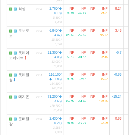
3,825
러셀
2,760(
INF
INF
INF
INF
8.24
32.8
N
D
-0.18)
98.91
-48.19
93.01
5,490 /
1,430
로보로
6,840(
INF
INF
INF
INF
3.48
30.3
N
D
-4.47)
보
123.68
-53.65
115.77
15,300 /
3,170
롯데이
21,300(
INF
INF
INF
INF
-0.7
3
30.8
N
D
-4.05)
노베이트
55.16
-24.51
32.46
33,050 /
16,080
롯데칠
116,100(
INF
INF
INF
INF
-0.85
9
29.1
N
D
-1.86)
성
33.33
-13.7
15.87
154,800 /
100,200
메지온
71,200(
INF
INF
INF
INF
-15.24
29.7
N
D
-3.65)
152.39
-64.26
179.76
179,700 /
25,450
문배철
2,430(
INF
INF
INF
INF
0.83
38.9
N
D
-0.21)
강
31.07
-19.79
24.68
3,185 /
1,949