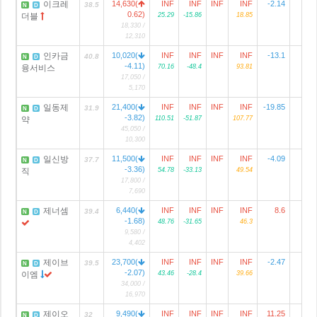
이크레
14,630(
INF
INF
INF
INF
-2.14
38.5
N
D
0.62)
더블
25.29
-15.86
18.85
18,330 /
12,310
인카금
10,020(
INF
INF
INF
INF
-13.1
2
40.8
N
D
-4.11)
융서비스
70.16
-48.4
93.81
17,050 /
5,170
일동제
21,400(
INF
INF
INF
INF
-19.85
1
31.9
N
D
-3.82)
약
110.51
-51.87
107.77
45,050 /
10,300
일신방
11,500(
INF
INF
INF
INF
-4.09
1
37.7
N
D
-3.36)
직
54.78
-33.13
49.54
17,800 /
7,690
제너셈
6,440(
INF
INF
INF
INF
8.6
39.4
N
D
-1.68)
48.76
-31.65
46.3
9,580 /
4,402
제이브
23,700(
INF
INF
INF
INF
-2.47
39.5
N
D
-2.07)
이엠
43.46
-28.4
39.66
34,000 /
16,970
제이오
9,490(
INF
INF
INF
INF
11.25
32
N
D