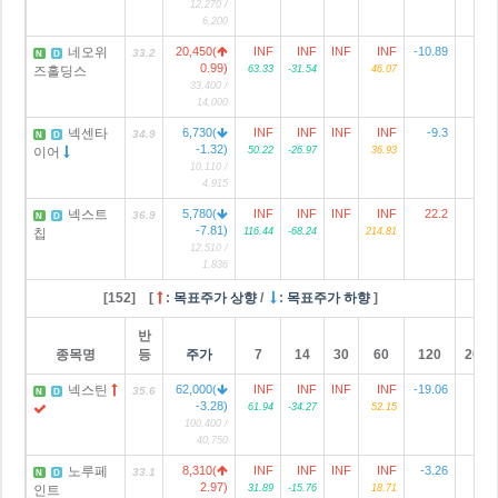
12,270 /
6,200
네오위
20,450(
INF
INF
INF
INF
-10.89
33.2
N
D
0.99)
즈홀딩스
63.33
-31.54
46.07
33,400 /
14,000
넥센타
6,730(
INF
INF
INF
INF
-9.3
6
34.9
N
D
-1.32)
이어
50.22
-26.97
36.93
10,110 /
4,915
넥스트
5,780(
INF
INF
INF
INF
22.2
36.9
N
D
-7.81)
칩
116.44
-68.24
214.81
12,510 /
1,836
[152] [
:
목표주가 상향
/
:
목표주가 하향
]
반
종목명
등
주가
7
14
30
60
120
2024
넥스틴
62,000(
INF
INF
INF
INF
-19.06
35.6
N
D
-3.28)
61.94
-34.27
52.15
100,400 /
40,750
노루페
8,310(
INF
INF
INF
INF
-3.26
1
33.1
N
D
2.97)
인트
31.89
-15.76
18.71