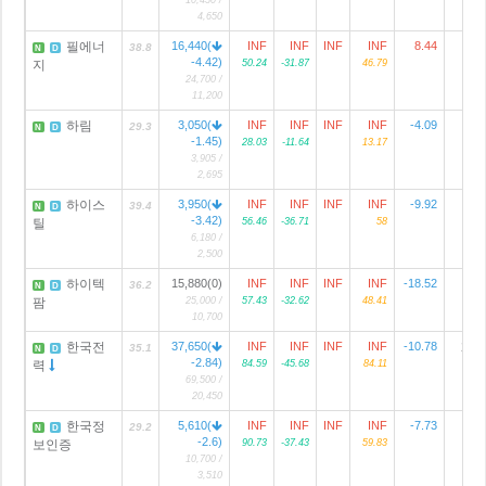
4,650
필에너
16,440(
INF
INF
INF
INF
8.44
38.8
N
D
-4.42)
지
50.24
-31.87
46.79
24,700 /
11,200
하림
3,050(
INF
INF
INF
INF
-4.09
2
29.3
N
D
-1.45)
28.03
-11.64
13.17
3,905 /
2,695
하이스
3,950(
INF
INF
INF
INF
-9.92
39.4
N
D
-3.42)
틸
56.46
-36.71
58
6,180 /
2,500
하이텍
15,880(0)
INF
INF
INF
INF
-18.52
36.2
N
D
팜
25,000 /
57.43
-32.62
48.41
10,700
한국전
37,650(
INF
INF
INF
INF
-10.78
235
35.1
N
D
-2.84)
력
84.59
-45.68
84.11
69,500 /
20,450
한국정
5,610(
INF
INF
INF
INF
-7.73
29.2
N
D
-2.6)
보인증
90.73
-37.43
59.83
10,700 /
3,510