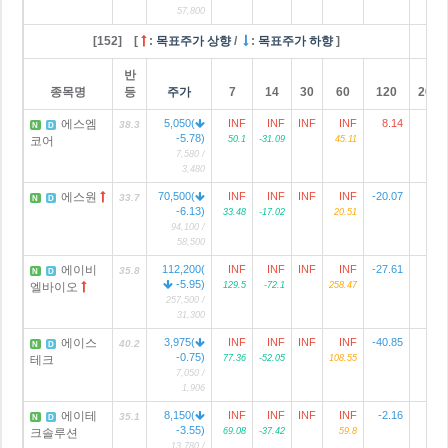
57,800
[152] [
:
목표주가 상향
/
:
목표주가 하향
]
반
종목명
등
주가
7
14
30
60
120
2024
에스엠
5,050(
INF
INF
INF
INF
8.14
38.3
N
D
-5.78)
코어
50.1
-31.09
45.11
7,580 /
3,480
에스원
70,500(
INF
INF
INF
INF
-20.07
7
33.7
N
D
-6.13)
33.48
-17.02
20.51
94,100 /
58,500
에이비
112,200(
INF
INF
INF
INF
-27.61
35.8
N
D
-5.95)
엘바이오
129.5
-72.1
258.47
257,500 /
31,300
에이스
3,975(
INF
INF
INF
INF
-40.85
40.2
N
D
-0.75)
테크
77.36
-52.05
108.55
7,050 /
1,906
에이테
8,150(
INF
INF
INF
INF
-2.16
35.1
N
D
-3.55)
크솔루션
69.08
-37.42
59.8
13,780 /