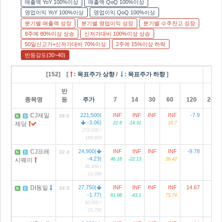
매출액 YoY 100%이상
매출액 QoQ 100%이상
영업이익 YoY 100%이상
영업이익 QoQ 100%이상
분기별 매출액 성장
분기별 영업이익 성장
분기별 수주잔고 성장
8주에 80%이상 상승
신저가대비 100%이상 상승
50일신고가+신저가대비 70%이상
2주에 15%이상 하락
반등강도(30~40)
[152] [
:
목표주가 상향
/
:
목표주가 하향
]
반
종목명
등
주가
7
14
30
60
120
2024
CJ제일
221,500(
INF
INF
INF
INF
-7.9
74
38.6
N
D
-3.06)
제당
22.8
-14.31
16.7
272,000 /
189,800
CJ프레
24,900(
INF
INF
INF
INF
-9.78
8
32.4
N
D
-4.23)
시웨이
46.18
-22.13
28.42
36,400 /
19,390
DI동일
27,750(
INF
INF
INF
INF
14.67
1
34.5
N
D
-1.77)
81.98
-43.1
75.74
50,500 /
15,790