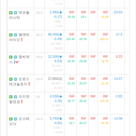
5,100
에코플
2,990(
INF
INF
INF
INF
-23.63
5
34.5
N
D
-0.17)
라스틱
55.18
-29.1
41.04
4,640 /
2,120
엘앤씨
60,300(
INF
INF
INF
INF
-17.4
40.4
N
D
-5.49)
바이오
102.49
-69.34
226.12
122,100 /
18,490
엠씨넥
22,200(
INF
INF
INF
INF
0.23
2
35.6
N
D
-5.53)
스
44.59
-24.68
32.78
32,100 /
16,720
오로스
27,850(0)
INF
INF
INF
INF
-14.57
35.8
N
D
테크놀로지
44,850 /
61.04
-33.97
51.44
18,390
오리엔
6,530(
INF
INF
INF
INF
-2.83
34
N
D
-3.26)
탈정공
98.77
-50.92
103.74
12,980 /
3,205
오스테
5,740(
INF
INF
INF
INF
-14.58
34.9
N
D
-4.81)
오닉
54.7
-29.27
41.38
8,880 /
4,060