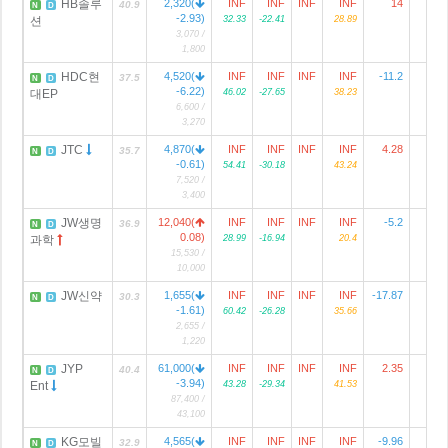
HB솔루
2,320(
INF
INF
INF
INF
14
40.9
N
D
-2.93)
션
32.33
-22.41
28.89
3,070 /
1,800
HDC현
4,520(
INF
INF
INF
INF
-11.2
2
37.5
N
D
-6.22)
대EP
46.02
-27.65
38.23
6,600 /
3,270
JTC
4,870(
INF
INF
INF
INF
4.28
35.7
N
D
-0.61)
54.41
-30.18
43.24
7,520 /
3,400
JW생명
12,040(
INF
INF
INF
INF
-5.2
36.9
N
D
0.08)
과학
28.99
-16.94
20.4
15,530 /
10,000
JW신약
1,655(
INF
INF
INF
INF
-17.87
30.3
N
D
-1.61)
60.42
-26.28
35.66
2,655 /
1,220
JYP
61,000(
INF
INF
INF
INF
2.35
1
40.4
N
D
-3.94)
Ent
43.28
-29.34
41.53
87,400 /
43,100
KG모빌
4,565(
INF
INF
INF
INF
-9.96
32.9
N
D