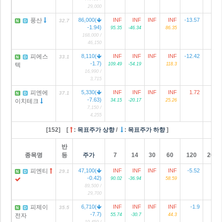
29,000
풍산
86,000(
INF
INF
INF
INF
-13.57
12
32.7
N
D
-1.94)
95.35
-46.34
86.35
168,000 /
46,150
피에스
8,110(
INF
INF
INF
INF
-12.42
33.1
N
D
-1.7)
텍
109.49
-54.19
118.3
16,990 /
3,715
피엔에
5,330(
INF
INF
INF
INF
1.72
37.1
N
D
-7.63)
이치테크
34.15
-20.17
25.26
7,150 /
4,255
[152] [
:
목표주가 상향
/
:
목표주가 하향
]
반
종목명
등
주가
7
14
30
60
120
2024
피엔티
47,100(
INF
INF
INF
INF
-5.52
3
29.1
N
D
-0.42)
90.02
-36.94
58.59
89,500 /
29,700
피제이
6,710(
INF
INF
INF
INF
-1.9
35.5
N
D
-7.7)
전자
55.74
-30.7
44.3
10,450 /