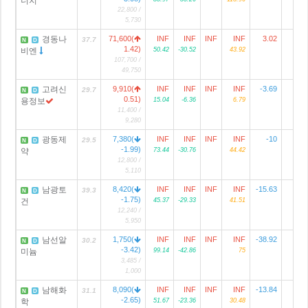
너지
22,800 /
5,730
경동나
71,600(
INF
INF
INF
INF
3.02
4
37.7
N
D
1.42)
비엔
50.42
-30.52
43.92
107,700 /
49,750
고려신
9,910(
INF
INF
INF
INF
-3.69
29.7
N
D
0.51)
용정보
15.04
-6.36
6.79
11,400 /
9,280
광동제
7,380(
INF
INF
INF
INF
-10
3
29.5
N
D
-1.99)
약
73.44
-30.76
44.42
12,800 /
5,110
남광토
8,420(
INF
INF
INF
INF
-15.63
1
39.3
N
D
-1.75)
건
45.37
-29.33
41.51
12,240 /
5,950
남선알
1,750(
INF
INF
INF
INF
-38.92
30.2
N
D
-3.42)
미늄
99.14
-42.86
75
3,485 /
1,000
남해화
8,090(
INF
INF
INF
INF
-13.84
3
31.1
N
D
-2.65)
학
51.67
-23.36
30.48