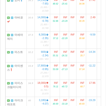
쏘카
1
34.3
N
D
-7.65)
48.62
-25.41
34.06
21,000 /
10,540
아바코
14,000(
INF
INF
INF
INF
2.49
1
30.6
N
D
-0.78)
52.86
-23.29
30.35
21,400 /
10,740
아세아
8,300(
INF
INF
INF
INF
-9.59
2
37.5
N
D
-2.35)
제지
37.11
-22.29
28.68
11,380 /
6,450
아스트
669(
INF
INF
INF
INF
-14.34
32.2
N
D
-2.34)
55.31
-26.31
35.7
1,039 / 493
아이센
17,800(
INF
INF
INF
INF
-11.22
33.8
N
D
-0.95)
스
53.09
-27.13
37.24
27,250 /
12,970
아이스
18,000(
INF
INF
INF
INF
17.96
34.9
N
D
0.5)
크림미디어
76.11
-40.72
68.7
31,700 /
10,670
아이크
3,180(
INF
INF
INF
INF
-19.29
40
N
D
-4.07)
래프트
49.69
-33.18
49.65