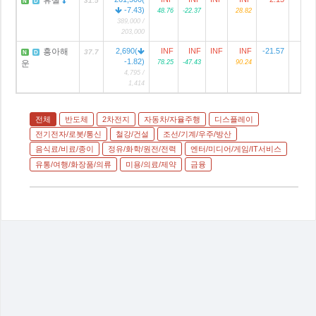
31.5
N
D
-7.43)
48.76
-22.37
28.82
389,000 /
203,000
흥아해
2,690(
INF
INF
INF
INF
-21.57
37.7
N
D
-1.82)
운
78.25
-47.43
90.24
4,795 /
1,414
전체
반도체
2차전지
자동차/자율주행
디스플레이
전기전자/로봇/통신
철강/건설
조선/기계/우주/방산
음식료/비료/종이
정유/화학/원전/전력
엔터/미디어/게임/IT서비스
유통/여행/화장품/의류
미용/의료/제약
금융