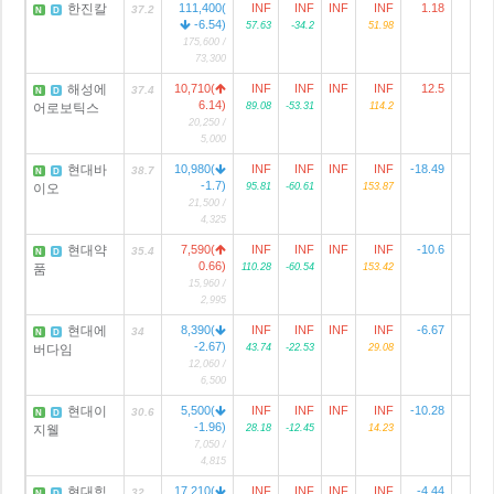
한진칼
111,400(
INF
INF
INF
INF
1.18
37.2
N
D
-6.54)
57.63
-34.2
51.98
175,600 /
73,300
해성에
10,710(
INF
INF
INF
INF
12.5
37.4
N
D
6.14)
어로보틱스
89.08
-53.31
114.2
20,250 /
5,000
현대바
10,980(
INF
INF
INF
INF
-18.49
38.7
N
D
-1.7)
이오
95.81
-60.61
153.87
21,500 /
4,325
현대약
7,590(
INF
INF
INF
INF
-10.6
35.4
N
D
0.66)
품
110.28
-60.54
153.42
15,960 /
2,995
현대에
8,390(
INF
INF
INF
INF
-6.67
1
34
N
D
-2.67)
버다임
43.74
-22.53
29.08
12,060 /
6,500
현대이
5,500(
INF
INF
INF
INF
-10.28
30.6
N
D
-1.96)
지웰
28.18
-12.45
14.23
7,050 /
4,815
현대힘
17,210(
INF
INF
INF
INF
-4.44
32
N
D