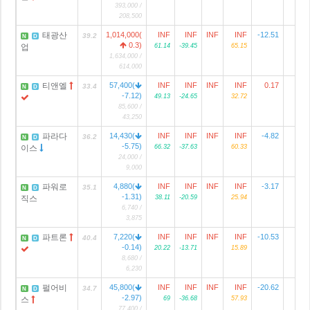
393,000 /
208,500
태광산
1,014,000(
INF
INF
INF
INF
-12.51
4
39.2
N
D
0.3)
업
61.14
-39.45
65.15
1,634,000 /
614,000
티앤엘
57,400(
INF
INF
INF
INF
0.17
33.4
N
D
-7.12)
49.13
-24.65
32.72
85,600 /
43,250
파라다
14,430(
INF
INF
INF
INF
-4.82
2
36.2
N
D
-5.75)
이스
66.32
-37.63
60.33
24,000 /
9,000
파워로
4,880(
INF
INF
INF
INF
-3.17
1
35.1
N
D
-1.31)
직스
38.11
-20.59
25.94
6,740 /
3,875
파트론
7,220(
INF
INF
INF
INF
-10.53
3
40.4
N
D
-0.14)
20.22
-13.71
15.89
8,680 /
6,230
펄어비
45,800(
INF
INF
INF
INF
-20.62
34.7
N
D
-2.97)
스
69
-36.68
57.93
77,400 /