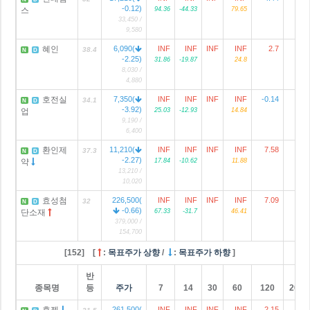
-0.12)
스
94.36
-44.33
79.65
33,450 /
9,580
혜인
6,090(
INF
INF
INF
INF
2.7
1
38.4
N
D
-2.25)
31.86
-19.87
24.8
8,030 /
4,880
호전실
7,350(
INF
INF
INF
INF
-0.14
1
34.1
N
D
-3.92)
업
25.03
-12.93
14.84
9,190 /
6,400
환인제
11,210(
INF
INF
INF
INF
7.58
37.3
N
D
-2.27)
약
17.84
-10.62
11.88
13,210 /
10,020
효성첨
226,500(
INF
INF
INF
INF
7.09
8
32
N
D
-0.66)
단소재
67.33
-31.7
46.41
379,000 /
154,700
[152] [
:
목표주가 상향
/
:
목표주가 하향
]
반
종목명
등
주가
7
14
30
60
120
2024
휴젤
261,500(
INF
INF
INF
INF
2.15