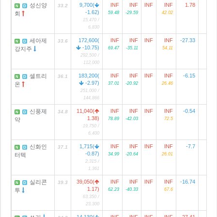
성신양
9,700(
INF
INF
INF
INF
1.78
2
33.2
N
D
-1.62)
회
59.48
-29.59
42.02
15,470 /
6,830
세아제
172,600(
INF
INF
INF
INF
-27.33
9
33.6
N
D
-10.75)
강지주
69.47
-35.11
54.11
292,500 /
112,000
셀트리
183,200(
INF
INF
INF
INF
-6.15
10
36.1
N
D
-2.97)
온
37.01
-20.92
26.46
251,000 /
144,866
신풍제
11,040(
INF
INF
INF
INF
-0.54
34.8
N
D
1.38)
약
78.89
-42.03
72.5
19,750 /
6,400
신화인
1,715(
INF
INF
INF
INF
-7.7
37.1
N
D
-0.87)
터텍
34.99
-20.64
26.01
2,315 /
1,361
실리콘
39,050(
INF
INF
INF
INF
-16.74
1
39.3
N
D
1.17)
투
62.23
-40.33
67.6
63,350 /
23,300
14,130(
INF
INF
INF
INF
27.41