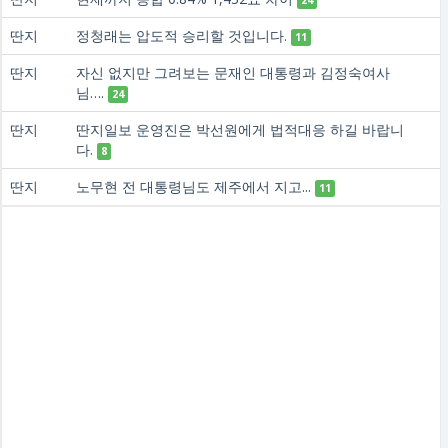
24
딴지
정청래는 압도적 승리할 것입니다.
11
딴지
자신 없지만 그려보는 문재인 대통령과 김정숙여사
님….
24
딴지
딴지일보 운영진은 박선원에게 법적대응 하길 바랍니
다.
8
딴지
노무현 전 대통령님도 제주에서 지고...
11