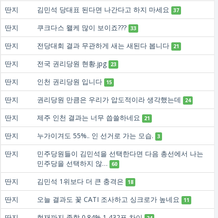
딴지
김민석 당대표 된다면 나간다고 하지 마세요
37
딴지
쿠크다스 왤케 많이 보이죠???
33
딴지
전당대회 결과 무관하게 새는 새된다 봅니다
21
딴지
전국 권리당원 현황.jpg
23
딴지
인천 권리당원 입니다
15
딴지
권리당원 만큼은 우리가 압도적이라 생각했는데
24
딴지
제주 인천 결과는 너무 씁쓸하네요
21
딴지
누가이겨도 55%.. 인 선거로 가는 모습.
3
딴지
민주당원들이 김민석을 선택한다면 다음 총선에서 나는
민주당을 선택하지 않…
60
딴지
김민석 1위보다 더 큰 충격은
18
딴지
오늘 결과도 꽃 CATI 조사하고 싱크로가 높네요
11
딴지
현재까지 종합 0.84% 1,432표 차이