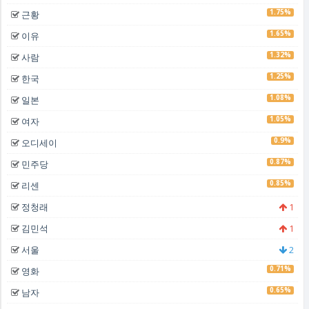
1.75%
근황
1.65%
이유
1.32%
사람
1.25%
한국
1.08%
일본
1.05%
여자
0.9%
오디세이
0.87%
민주당
0.85%
리센
정청래
1
김민석
1
서울
2
0.71%
영화
0.65%
남자