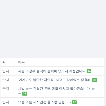
#
제목
딴지
저는 이정부 솔직히 능력이 없어서 걱정입니다
14
딴지
'이기고도 불안한 김민석, 지고도 살아있는 정청래'
36
딴지
시벌 ㅠㅠ 한달간 유배 생활 마치고 돌아왔습니다. ㅠ
ㅠ
31
딴지
요즘 뜨는 시사건건 홀스형 근황.JPG
22