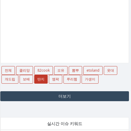
전체
클리앙
82cook
오유
뽐뿌
etoland
웃대
개드립
보배
딴지
엠팍
루리웹
가생이
더보기
실시간 이슈 키워드