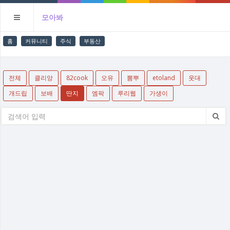
모아봐
홈
커뮤니티
주식
부동산
전체
클리앙
82cook
오유
뽐뿌
etoland
웃대
개드립
보배
딴지
엠팍
루리웹
가생이