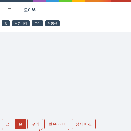
모아봐
홈
커뮤니티
주식
부동산
금
은
구리
원유(WTI)
정제마진