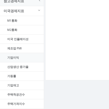
참고경제지표
미국경제지표
M1통화
M2통화
미국 인플레이션
제조업 PMI
기업이익
산업생산 증가율
가동률
기업재고
주택착공건수
주택가격지수