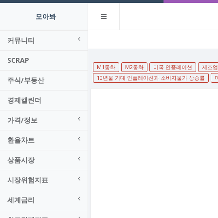
모아봐
커뮤니티
SCRAP
M1통화
M2통화
미국 인플레이션
제조업 
10년물 기대 인플레이션과 소비자물가 상승률
주식/부동산
경제캘린더
가격/정보
환율차트
상품시장
시장위험지표
세계금리