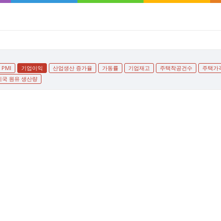
PMI
기업이익
산업생산 증가율
가동률
기업재고
주택착공건수
주택가
미국 원유 생산량