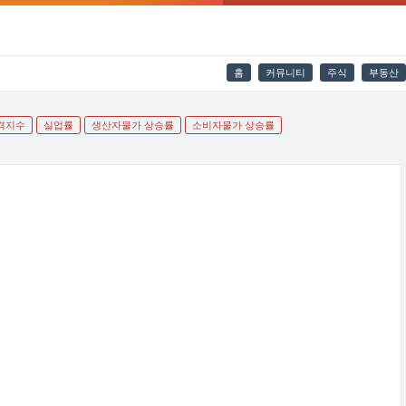
홈
커뮤니티
주식
부동산
격지수
실업률
생산자물가 상승률
소비자물가 상승률