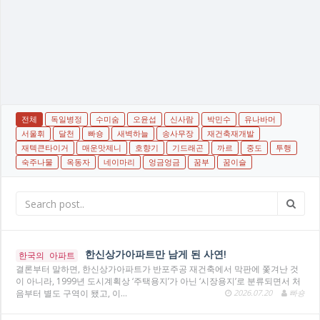
전체
독일병정
수미숨
오윤섭
신사람
박민수
유나바머
서울휘
달천
빠숑
새벽하늘
송사무장
재건축재개발
재텍큰타이거
매운맛제니
호향기
기드래곤
까르
중도
투행
숙주나물
옥동자
네이마리
엉금엉금
꿈부
꿈이슬
한신상가아파트만 남게 된 사연!
한국의 아파트
결론부터 말하면, 한신상가아파트가 반포주공 재건축에서 막판에 쫓겨난 것
이 아니라, 1999년 도시계획상 ‘주택용지’가 아닌 ‘시장용지’로 분류되면서 처
음부터 별도 구역이 됐고, 이…
2026.07.20
빠숑