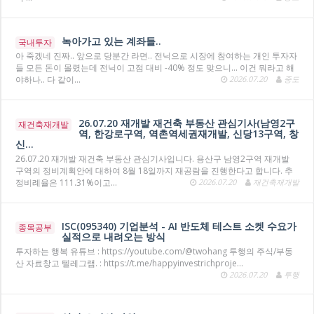
녹아가고 있는 계좌들..
국내투자
아 죽겠네 진짜.. 앞으로 당분간 라면.. 전닉으로 시장에 참여하는 개인 투자자
들 모든 돈이 몰렸는데 전닉이 고점 대비 -40% 정도 맞으니... 이건 뭐라고 해
야하나.. 다 같이…
2026.07.20
중도
26.07.20 재개발 재건축 부동산 관심기사(남영2구
재건축재개발
역, 한강로구역, 역촌역세권재개발, 신당13구역, 창
신…
26.07.20 재개발 재건축 부동산 관심기사입니다. 용산구 남영2구역 재개발
구역의 정비계획안에 대하여 8월 18일까지 재공람을 진행한다고 합니다. 추
정비례율은 111.31%이고…
2026.07.20
재건축재개발
ISC(095340) 기업분석 - AI 반도체 테스트 소켓 수요가
종목공부
실적으로 내려오는 방식
투자하는 행복 유튜브 : https://youtube.com/@twohang 투행의 주식/부동
산 자료창고 텔레그램. : https://t.me/happyinvestrichproje…
2026.07.20
투행