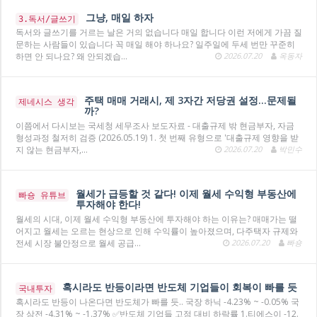
그냥, 매일 하자
3.독서/글쓰기
독서와 글쓰기를 거르는 날은 거의 없습니다 매일 합니다 이런 저에게 가끔 질
문하는 사람들이 있습니다 꼭 매일 해야 하나요? 일주일에 두세 번만 꾸준히
하면 안 되나요? 왜 안되겠습…
2026.07.20
옥동자
주택 매매 거래시, 제 3자간 저당권 설정...문제될
제네시스 생각
까?
이쯤에서 다시보는 국세청 세무조사 보도자료 - 대출규제 밖 현금부자, 자금
형성과정 철저히 검증 (2026.05.19) 1. 첫 번째 유형으로 '대출규제 영향을 받
지 않는 현금부자,…
2026.07.20
박민수
월세가 급등할 것 같다! 이제 월세 수익형 부동산에
빠숑 유튜브
투자해야 한다!
월세의 시대, 이제 월세 수익형 부동산에 투자해야 하는 이유는? 매매가는 떨
어지고 월세는 오르는 현상으로 인해 수익률이 높아졌으며, 다주택자 규제와
전세 시장 불안정으로 월세 공급…
2026.07.20
빠숑
혹시라도 반등이라면 반도체 기업들이 회복이 빠를 듯
국내투자
혹시라도 반등이 나온다면 반도체가 빠를 듯.. 국장 하닉 -4.23% ~ -0.05% 국
장 삼전 -4.31% ~ -1.37% ✅반도체 기업들 고점 대비 하락률 1.티에스이 -12.