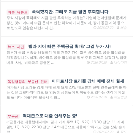
폭락했지만, 그래도 지금 팔면 후회합니다!
빠숑 유튜브
주식 시장이 폭락해도 지금 팔면 후회하는 이유는? 기업의 펀더멘탈에 문제가
생긴 것이 아니라 수급 문제로 인한 하락이기 때문이며, 장기 공급 계약 등으
로 반도체 업황은 내년까지 견…
2026.07.20
빠숑
빌라 지어 빠른 주택공급 확대? 그걸 누가 사?
뉴스+사견
정부가 공급 부족을 해결하기 위해 건축기간이 짧은 비아파트 공급 활성화를
계획중입니다. 실제, 비아파트 공급 활성화를 정부 주요 과제로 삼겠다 방침했
네요. 사실, 비아파트 공급은 …
2026.07.20
네이마리
아파트시장 트리플 강세 매매 전세 월세
독일병정의 부동산 견해
아파트시장 트리플 강세 매매 전세 월세 23일 대토론회 전에 언론플레이를 하
는 것은 그렇다치더라도 또 엉뚱한 상황들이 반복될수도 있다는 생각이 저절
도 듭니다. 이를테면 보유세 강화…
2026.07.20
독일병정
역대급으로 대출 안해주는 중!
부동산
✅금융기관 대출행태서베이 결과 가계 주택 1Q -6 2Q -19 3Q 전망 -11 가계
일반 1Q -8 2Q -22 3Q 전망 -14 역대급으로 대출이 막혀가고 있는 상황 손가
락 …
2026.07.20
중도