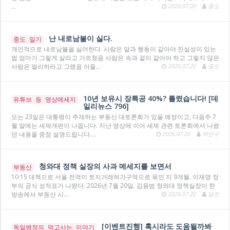
…
2026.07.20
중도
난 내로남불이 싫다.
중도 일기
개인적으로 내로남불을 싫어한다. 사람은 말과 행동이 같아야 진실성이 있는
법 엄마가 그렇게 살라고 가르쳤음 사람은 속과 겉이 같아야 하고 그렇지 않은
사람은 멀리하라고 그랬음 아들…
2026.07.20
중도
10년 보유시 장특공 40%? 틀렸습니다! [데
유튜브 등 영상메세지
일리뉴스 796]
오는 23일은 대통령이 주재하는 부동산 대토론회가 있을 예정이고, 다음주 7
월 말에는 세제개편이 나옵니다. 지난 영상에 이어 세제 관련 토론회에서 나왔
던 내용을 중점 설명드립니다.…
2026.07.20
박민수
청와대 정책 실장의 사과 메세지를 보면서
부동산
10·15 대책으로 서울 전역이 토지거래허가구역으로 묶인 지 9개월. 이재명 정
부의 공식 성적표가 나왔다. 2026년 7월 20일. 김용범 청와대 정책실장이 한
방송에서 부동산 시…
2026.07.20
달천
[이벤트진행] 혹시라도 도움될까봐
독일병정의 먹고사는 이야기