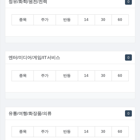
정유/화학/원전/전력
0
종목
주가
반등
14
30
60
엔터/미디어/게임/IT서비스
0
종목
주가
반등
14
30
60
유통/여행/화장품/의류
0
종목
주가
반등
14
30
60