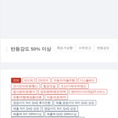
목표가상향
수주잔고
반등강도
반등강도 50% 이상
전체
반도체
2차전지
자동차/자율주행
디스플레이
전기전자/로봇/통신
철강/건설
조선/기계/우주/방산
음식료/비료/종이
정유/화학/원전/전력
엔터/미디어/게임/IT서비스
유통/여행/화장품/의류
미용/의료/제약
영업이익 YoY, QoQ 흑자전환
매출,영업이익 YoY, QoQ 성장
매출 YoY, QoQ 성장
영업이익 YoY, QoQ 성장
매출액 YoY 100%이상
매출액 QoQ 100%이상