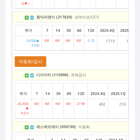
0(
)
원익피앤이 (217820)
: 포메이션/OCV
N
D
주가
7
14
30
60
120
2024.4Q
2025.1Q
3,050(
INF
INF
INF
INF
-5.72
1719
1547
-3.94)
자동화/검사
디아이티 (110990)
: 전체검사
N
D
주가
7
14
30
60
120
2024.4Q
2025.1Q
2025
26,300(
INF
INF
INF
INF
27.98
492
216
8.01)
에스에프에이 (056190)
: 자동화
N
D