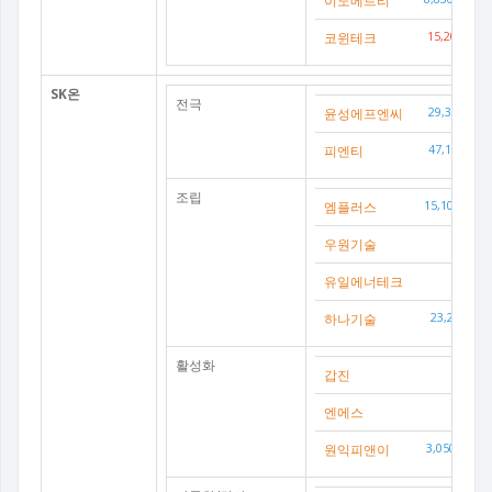
이노메트리
코윈테크
15,200(
3.
SK온
전극
윤성에프엔씨
29,350(
-3
피엔티
47,100(
-0
조립
엠플러스
15,100(
-4.
우원기술
0(
유일에너테크
806
하나기술
23,250(
-5
활성화
갑진
0(
엔에스
0(
원익피앤이
3,050(
-3.9