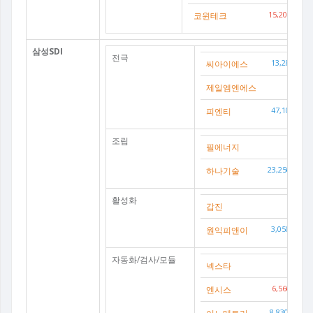
코윈테크
15,200(
3.4
삼성SDI
전극
씨아이에스
13,280(
-2
제일엠엔에스
0(
피엔티
47,100(
-0
조립
필에너지
0(
하나기술
23,250(
-5.
활성화
갑진
0(
원익피앤이
3,050(
-3.9
자동화/검사/모듈
넥스타
0(
엔시스
6,560(
0.7
8,830(
-0.5