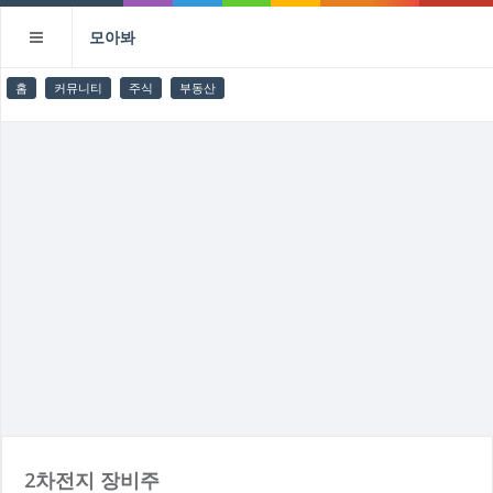
모아봐
홈
커뮤니티
주식
부동산
2차전지 장비주