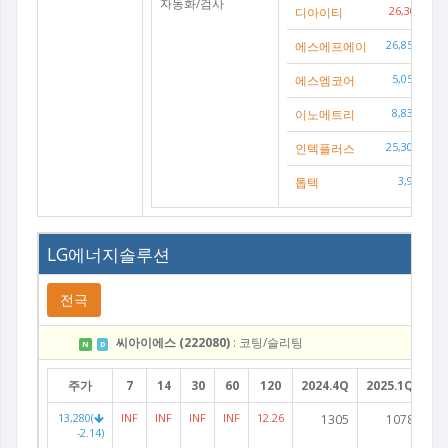
자동화/검사
디아이티
26,300(
8.
에스에프에이
26,850(
-6.
에스엠코어
5,050(
-5.
이노메트리
8,830(
-0.
인텍플러스
25,300(
-6.
톱텍
3,990(
-1
LG에너지솔루션
전극
씨아이에스 (222080)
: 코팅/슬리팅
N
D
주가
7
14
30
60
120
2024.4Q
2025.1Q
20
13,280(
INF
INF
INF
INF
12.26
1305
1078
-2.14)