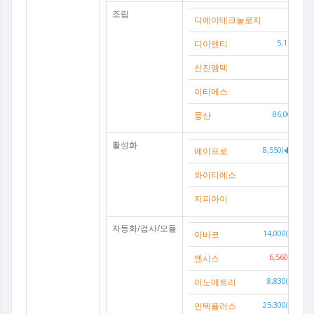
조립
디에이테크놀로지
20
디이엔티
5,170(
-3
신진엠텍
0
이티에스
0
풍산
86,000(
-1
활성화
에이프로
8,550(
-14.24
와이티에스
0(
지피아이
0(
자동화/검사/모듈
아바코
14,000(
-0.78
엔시스
6,560(
0.77
이노메트리
8,830(
-0.56
인텍플러스
25,300(
-6.12