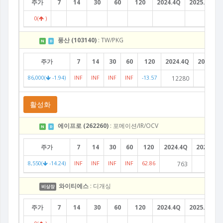
주가
7
14
30
60
120
2024.4Q
2025.1Q
0(
)
풍산 (103140)
: TW/PKG
N
D
주가
7
14
30
60
120
2024.4Q
2025.1Q
86,000(
-1.94)
INF
INF
INF
INF
-13.57
12280
11559
활성화
에이프로 (262260)
: 포메이션/IR/OCV
N
D
주가
7
14
30
60
120
2024.4Q
2025.1Q
8,550(
-14.24)
INF
INF
INF
INF
62.86
763
681
와이티에스
: 디개싱
비상장
주가
7
14
30
60
120
2024.4Q
2025.1Q