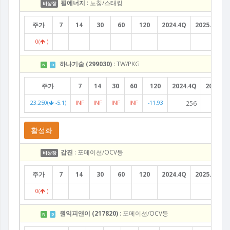
필에너지
: 노칭/스태킹
비상장
주가
7
14
30
60
120
2024.4Q
2025.1Q
0(
)
하나기술 (299030)
: TW/PKG
N
D
주가
7
14
30
60
120
2024.4Q
2025.1Q
23,250(
-5.1)
INF
INF
INF
INF
-11.93
256
143
활성화
갑진
: 포메이션/OCV등
비상장
주가
7
14
30
60
120
2024.4Q
2025.1Q
0(
)
원익피앤이 (217820)
: 포메이션/OCV등
N
D