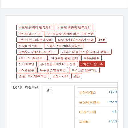
반도체 전공정 밸류체인
반도체 후공정 밸류체인
반도체강소기업
반도체공정 변화에 따른 업체 분류
반도체 인프라/부대장비
삼성전자 NAND투자 수혜
PCB
전장파워트레인
자동차 샤시/바디/경량화
ADAS/차량용반도체/MLCC
해외시장 동반 진출 자동차 부품사
AMR/스마트팩토리
자율주행 관련 업체
로봇관련주
사이버보안
실리콘음극재/CNT도전재
2차전지 장비주
ESS 관련주
우주항공 밸류체인
수소산업 밸류체인
원전(SMR) 밸류체인
조선기자재
관심
LG에너지솔루션
전극
씨아이에스
13,280(
-2.1
윤성에프엔씨
29,350(
-3.1
티에스아이
4,940(
-1.
피엔티
47,100(
-0.4