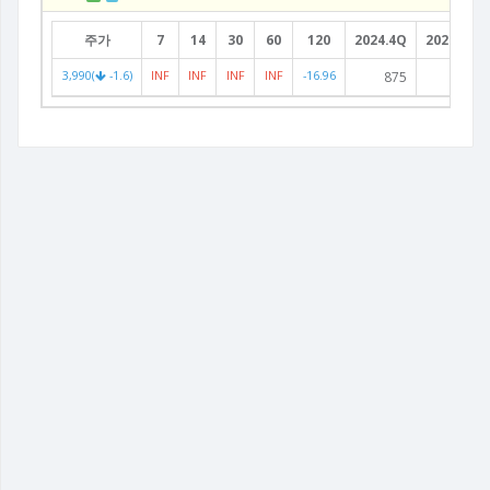
주가
7
14
30
60
120
2024.4Q
2025.1Q
3,990(
-1.6)
INF
INF
INF
INF
-16.96
875
453