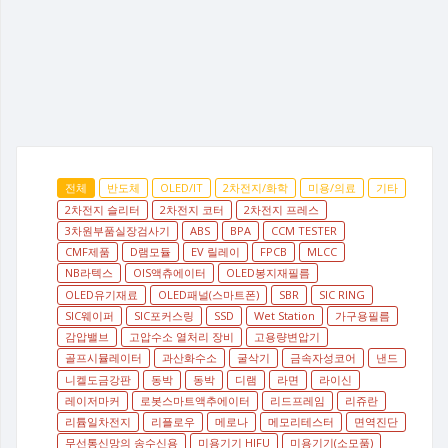
전체
반도체
OLED/IT
2차전지/화학
미용/의료
기타
2차전지 슬리터
2차전지 코터
2차전지 프레스
3차원부품실장검사기
ABS
BPA
CCM TESTER
CMF제품
D램모듈
EV 릴레이
FPCB
MLCC
NB라텍스
OIS액츄에이터
OLED봉지재필름
OLED유기재료
OLED패널(스마트폰)
SBR
SIC RING
SIC웨이퍼
SIC포커스링
SSD
Wet Station
가구용필름
감압밸브
고압수소 열처리 장비
고용량변압기
골프시뮬레이터
과산화수소
굴삭기
금속자성코어
낸드
니켈도금강판
동박
동박
디램
라면
라이신
레이저마커
로봇스마트액추에이터
리드프레임
리쥬란
리튬일차전지
리플로우
메로나
메모리테스터
면역진단
무선통신망의 송수신용
미용기기 HIFU
미용기기(소모품)