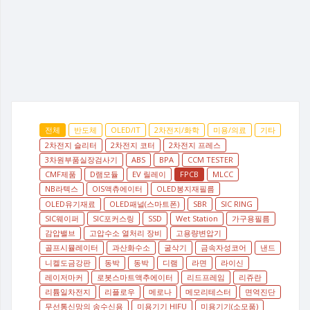
전체
반도체
OLED/IT
2차전지/화학
미용/의료
기타
2차전지 슬리터
2차전지 코터
2차전지 프레스
3차원부품실장검사기
ABS
BPA
CCM TESTER
CMF제품
D램모듈
EV 릴레이
FPCB
MLCC
NB라텍스
OIS액츄에이터
OLED봉지재필름
OLED유기재료
OLED패널(스마트폰)
SBR
SIC RING
SIC웨이퍼
SIC포커스링
SSD
Wet Station
가구용필름
감압밸브
고압수소 열처리 장비
고용량변압기
골프시뮬레이터
과산화수소
굴삭기
금속자성코어
낸드
니켈도금강판
동박
동박
디램
라면
라이신
레이저마커
로봇스마트액추에이터
리드프레임
리쥬란
리튬일차전지
리플로우
메로나
메모리테스터
면역진단
무선통신망의 송수신용
미용기기 HIFU
미용기기(소모품)