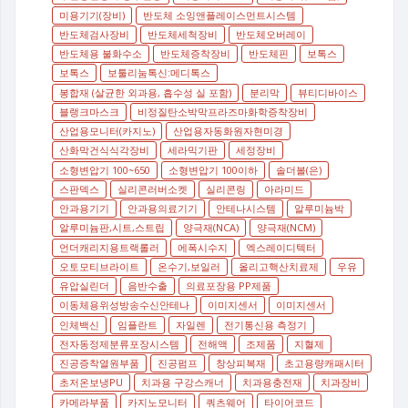
미용기기(장비)
반도체 소잉앤플레이스먼트시스템
반도체검사장비
반도체세척장비
반도체오버레이
반도체용 불화수소
반도체증착장비
반도체핀
보톡스
보톡스
보툴리눔톡신:메디톡스
봉합재 (살균한 외과용, 흡수성 실 포함)
분리막
뷰티디바이스
블랭크마스크
비정질탄소박막프라즈마화학증착장비
산업용모니터(카지노)
산업용자동화원자현미경
산화막건식식각장비
세라믹기판
세정장비
소형변압기 100~650
소형변압기 100이하
솔더볼(은)
스판덱스
실리콘러버소켓
실리콘링
아라미드
안과용기기
안과용의료기기
안테나시스템
알루미늄박
알루미늄판,시트,스트립
양극재(NCA)
양극재(NCM)
언더캐리지용트랙롤러
에폭시수지
엑스레이디텍터
오토모티브라이트
온수기,보일러
올리고핵산치료제
우유
유압실린더
음반수출
의료포장용 PP제품
이동체용위성방송수신안테나
이미지센서
이미지센서
인체백신
임플란트
자일렌
전기통신용 측정기
전자동정제분류포장시스템
전해액
조제품
지혈제
진공증착열원부품
진공펌프
창상피복재
초고용량캐패시터
초저온보냉PU
치과용 구강스캐너
치과용충전재
치과장비
카메라부품
카지노모니터
쿼츠웨어
타이어코드