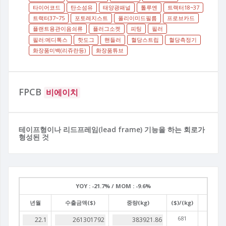
타이어코드
탄소섬유
태양광패널
톨루엔
트랙터18~37
트랙터37~75
포토레지스트
폴리이미드필름
프로브카드
플랜트용관이음쇠류
플러그소켓
피팅
필러
필러:메디톡스
핫도그
핸들러
혈당스트립
혈당측정기
화장품미백(리쥬란등)
화장품튜브
FPCB
비에이치
테이프형이나 리드프레임(lead frame) 기능을 하는 회로가
형성된 것
YOY :
-21.7% /
MOM :
-9.6%
년월
수출금액($)
중량(kg)
($)/(kg)
681