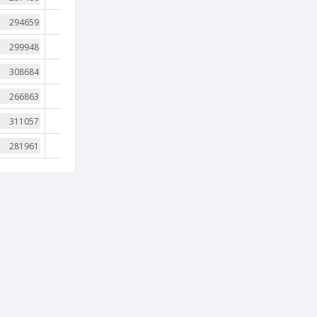
39
36
35
43
39
44