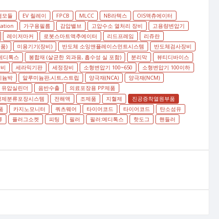
램모듈
EV 릴레이
FPCB
MLCC
NB라텍스
OIS액츄에이터
tation
가구용필름
감압밸브
고압수소 열처리 장비
고용량변압기
레이저마커
로봇스마트액추에이터
리드프레임
리쥬란
품)
미용기기(장비)
반도체 소잉앤플레이스먼트시스템
반도체검사장비
메디톡스
봉합재 (살균한 외과용, 흡수성 실 포함)
분리막
뷰티디바이스
장비
세라믹기판
세정장비
소형변압기 100~650
소형변압기 100이하
미늄박
알루미늄판,시트,스트립
양극재(NCA)
양극재(NCM)
유압실린더
음반수출
의료포장용 PP제품
정제분류포장시스템
전해액
조제품
지혈제
진공증착열원부품
품
카지노모니터
쿼츠웨어
타이어코드
타이어코드
탄소섬유
류
플러그소켓
피팅
필러
필러:메디톡스
핫도그
핸들러