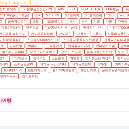
/화학
미용/의료
기타
전지 프레스
3차원부품실장검사기
ABS
BPA
CCM TESTER
CMF제품
D
OLED패널(스마트폰)
SBR
SIC RING
SIC웨이퍼
SIC포커스링
SSD
Wet S
기
금속자성코어
낸드
니켈도금강판
동박
동박
디램
라면
라이신
메모리테스터
면역진단
무선통신망의 송수신용
미용기기 HIFU
미용기기(소모
반도체용 불화수소
반도체증착장비
반도체핀
보톡스
보톡스
보툴리눔톡신:
마화학증착장비
산업용모니터(카지노)
산업용자동화원자현미경
산화막건식식각
소켓
실리콘링
아라미드
안과용기기
안과용의료기기
안테나시스템
알루
엑스레이디텍터
오토모티브라이트
온수기,보일러
올리고핵산치료제
우유
센서
이미지센서
인체백신
임플란트
자일렌
전기통신용 측정기
전자동
패시터
초저온보냉PU
치과용 구강스캐너
치과용충전재
치과장비
카메라부
트랙터37~75
포토레지스트
폴리이미드필름
프로브카드
플랜트용관이음쇠
(리쥬란등)
화장품튜브
니어링