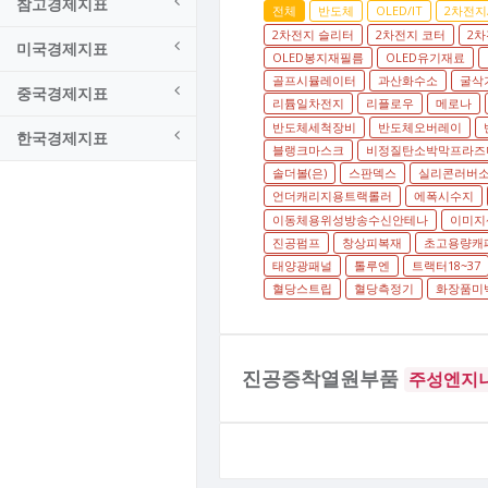
참고경제지표
전체
반도체
OLED/IT
2차전지
2차전지 슬리터
2차전지 코터
2차
미국경제지표
OLED봉지재필름
OLED유기재료
골프시뮬레이터
과산화수소
굴삭
중국경제지표
리튬일차전지
리플로우
메로나
반도체세척장비
반도체오버레이
한국경제지표
블랭크마스크
비정질탄소박막프라즈
솔더볼(은)
스판덱스
실리콘러버
언더캐리지용트랙롤러
에폭시수지
이동체용위성방송수신안테나
이미지
진공펌프
창상피복재
초고용량캐
태양광패널
톨루엔
트랙터18~37
혈당스트립
혈당측정기
화장품미백
진공증착열원부품
주성엔지