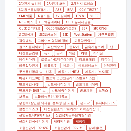
2차전지 슬리터
2차전지 코터
2차전지 프레스
3차원부품실장검사기
ABS
BPA
CCM TESTER
CMF제품
D램모듈
EV 릴레이
FPCB
MLCC
NB라텍스
OIS액츄에이터
OLED봉지재필름
OLED유기재료
OLED패널(스마트폰)
SBR
SIC RING
SIC웨이퍼
SIC포커스링
SSD
Wet Station
가구용필름
감압밸브
고압수소 열처리 장비
고용량변압기
골프시뮬레이터
과산화수소
굴삭기
금속자성코어
낸드
니켈도금강판
동박
동박
디램
라면
라이신
레이저마커
로봇스마트액추에이터
리드프레임
리쥬란
리튬일차전지
리플로우
메로나
메모리테스터
면역진단
무선통신망의 송수신용
미용기기 HIFU
미용기기(소모품)
미용기기(장비)
반도체 소잉앤플레이스먼트시스템
반도체검사장비
반도체세척장비
반도체오버레이
반도체용 불화수소
반도체증착장비
반도체핀
보톡스
보톡스
보툴리눔톡신:메디톡스
봉합재 (살균한 외과용, 흡수성 실 포함)
분리막
뷰티디바이스
블랭크마스크
비정질탄소박막프라즈마화학증착장비
산업용모니터(카지노)
산업용자동화원자현미경
산화막건식식각장비
세라믹기판
세정장비
소형변압기 100~650
소형변압기 100이하
솔더볼(은)