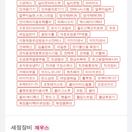
스판덱스
실리콘러버소켓
실리콘링
아라미드
안과용기기
안과용의료기기
안테나시스템
알루미늄박
알루미늄판,시트,스트립
양극재(NCA)
양극재(NCM)
언더캐리지용트랙롤러
에폭시수지
엑스레이디텍터
오토모티브라이트
온수기,보일러
올리고핵산치료제
우유
유압실린더
음반수출
의료포장용 PP제품
이동체용위성방송수신안테나
이미지센서
이미지센서
인체백신
임플란트
자일렌
전기통신용 측정기
전자동정제분류포장시스템
전해액
조제품
지혈제
진공증착열원부품
진공펌프
창상피복재
초고용량캐패시터
초저온보냉PU
치과용 구강스캐너
치과용충전재
치과장비
카메라부품
카지노모니터
쿼츠웨어
타이어코드
타이어코드
탄소섬유
태양광패널
톨루엔
트랙터18~37
트랙터37~75
포토레지스트
폴리이미드필름
프로브카드
플랜트용관이음쇠류
플러그소켓
피팅
필러
필러:메디톡스
핫도그
핸들러
혈당스트립
혈당측정기
화장품미백(리쥬란등)
화장품튜브
세정장비
제우스