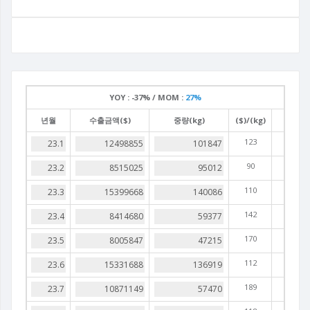
YOY :
-37% /
MOM :
27%
년월
수출금액($)
중량(kg)
($)/(kg)
123
90
110
142
170
112
189