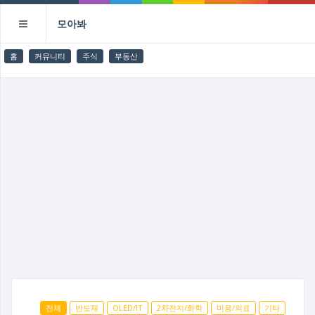
모아봐
홈
커뮤니티
주식
부동산
전체
반도체
OLED/IT
2차전지/화학
미용/의료
기타