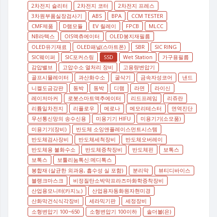
2차전지 슬리터
2차전지 코터
2차전지 프레스
3차원부품실장검사기
ABS
BPA
CCM TESTER
CMF제품
D램모듈
EV 릴레이
FPCB
MLCC
NB라텍스
OIS액츄에이터
OLED봉지재필름
OLED유기재료
OLED패널(스마트폰)
SBR
SIC RING
SIC웨이퍼
SIC포커스링
SSD
Wet Station
가구용필름
감압밸브
고압수소 열처리 장비
고용량변압기
골프시뮬레이터
과산화수소
굴삭기
금속자성코어
낸드
니켈도금강판
동박
동박
디램
라면
라이신
레이저마커
로봇스마트액추에이터
리드프레임
리쥬란
리튬일차전지
리플로우
메로나
메모리테스터
면역진단
무선통신망의 송수신용
미용기기 HIFU
미용기기(소모품)
미용기기(장비)
반도체 소잉앤플레이스먼트시스템
반도체검사장비
반도체세척장비
반도체오버레이
반도체용 불화수소
반도체증착장비
반도체핀
보톡스
보톡스
보툴리눔톡신:메디톡스
봉합재 (살균한 외과용, 흡수성 실 포함)
분리막
뷰티디바이스
블랭크마스크
비정질탄소박막프라즈마화학증착장비
산업용모니터(카지노)
산업용자동화원자현미경
산화막건식식각장비
세라믹기판
세정장비
소형변압기 100~650
소형변압기 100이하
솔더볼(은)