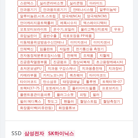
스판덱스
실리콘러버소켓
실리콘링
아라미드
안과용기기
안과용의료기기
안테나시스템
알루미늄박
알루미늄판,시트,스트립
양극재(NCA)
양극재(NCM)
언더캐리지용트랙롤러
에폭시수지
엑스레이디텍터
오토모티브라이트
온수기,보일러
올리고핵산치료제
우유
유압실린더
음반수출
의료포장용 PP제품
이동체용위성방송수신안테나
이미지센서
이미지센서
인체백신
임플란트
자일렌
전기통신용 측정기
전자동정제분류포장시스템
전해액
조제품
지혈제
진공증착열원부품
진공펌프
창상피복재
초고용량캐패시터
초저온보냉PU
치과용 구강스캐너
치과용충전재
치과장비
카메라부품
카지노모니터
쿼츠웨어
타이어코드
타이어코드
탄소섬유
태양광패널
톨루엔
트랙터18~37
트랙터37~75
포토레지스트
폴리이미드필름
프로브카드
플랜트용관이음쇠류
플러그소켓
피팅
필러
필러:메디톡스
핫도그
핸들러
혈당스트립
혈당측정기
화장품미백(리쥬란등)
화장품튜브
SSD
삼성전자
SK하이닉스