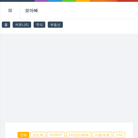
모아봐
홈
커뮤니티
주식
부동산
전체
반도체
OLED/IT
2차전지/화학
미용/의료
기타