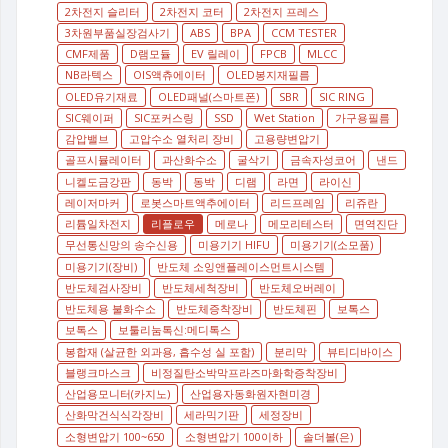
2차전지 슬리터
2차전지 코터
2차전지 프레스
3차원부품실장검사기
ABS
BPA
CCM TESTER
CMF제품
D램모듈
EV 릴레이
FPCB
MLCC
NB라텍스
OIS액츄에이터
OLED봉지재필름
OLED유기재료
OLED패널(스마트폰)
SBR
SIC RING
SIC웨이퍼
SIC포커스링
SSD
Wet Station
가구용필름
감압밸브
고압수소 열처리 장비
고용량변압기
골프시뮬레이터
과산화수소
굴삭기
금속자성코어
낸드
니켈도금강판
동박
동박
디램
라면
라이신
레이저마커
로봇스마트액추에이터
리드프레임
리쥬란
리튬일차전지
리플로우
메로나
메모리테스터
면역진단
무선통신망의 송수신용
미용기기 HIFU
미용기기(소모품)
미용기기(장비)
반도체 소잉앤플레이스먼트시스템
반도체검사장비
반도체세척장비
반도체오버레이
반도체용 불화수소
반도체증착장비
반도체핀
보톡스
보톡스
보툴리눔톡신:메디톡스
봉합재 (살균한 외과용, 흡수성 실 포함)
분리막
뷰티디바이스
블랭크마스크
비정질탄소박막프라즈마화학증착장비
산업용모니터(카지노)
산업용자동화원자현미경
산화막건식식각장비
세라믹기판
세정장비
소형변압기 100~650
소형변압기 100이하
솔더볼(은)