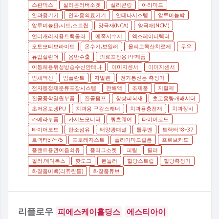
스판덱스
실리콘러버소켓
실리콘링
아라미드
안과용기기
안과용의료기기
안테나시스템
알루미늄박
알루미늄판,시트,스트립
양극재(NCA)
양극재(NCM)
언더캐리지용트랙롤러
에폭시수지
엑스레이디텍터
오토모티브라이트
온수기,보일러
올리고핵산치료제
우유
유압실린더
음반수출
의료포장용 PP제품
이동체용위성방송수신안테나
이미지센서
이미지센서
인체백신
임플란트
자일렌
전기통신용 측정기
전자동정제분류포장시스템
전해액
조제품
지혈제
진공증착열원부품
진공펌프
창상피복재
초고용량캐패시터
초저온보냉PU
치과용 구강스캐너
치과용충전재
치과장비
카메라부품
카지노모니터
쿼츠웨어
타이어코드
타이어코드
탄소섬유
태양광패널
톨루엔
트랙터18~37
트랙터37~75
포토레지스트
폴리이미드필름
프로브카드
플랜트용관이음쇠류
플러그소켓
피팅
필러
필러:메디톡스
핫도그
핸들러
혈당스트립
혈당측정기
화장품미백(리쥬란등)
화장품튜브
리플로우
피에스케이홀딩스
에스티아이