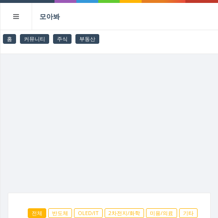
모아봐
홈
커뮤니티
주식
부동산
전체
반도체
OLED/IT
2차전지/화학
미용/의료
기타