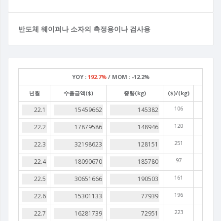
반도체 웨이퍼나 소자의 측정용이나 검사용
YOY :
192.7%
/
MOM :
-12.2%
년월
수출금액($)
중량(kg)
($)/(kg)
106
120
251
97
161
196
223