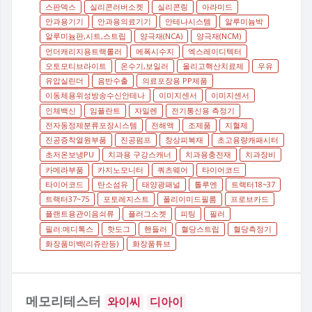
스판덱스
실리콘러버소켓
실리콘링
아라미드
안과용기기
안과용의료기기
안테나시스템
알루미늄박
알루미늄판,시트,스트립
양극재(NCA)
양극재(NCM)
언더캐리지용트랙롤러
에폭시수지
엑스레이디텍터
오토모티브라이트
온수기,보일러
올리고핵산치료제
우유
유압실린더
음반수출
의료포장용 PP제품
이동체용위성방송수신안테나
이미지센서
이미지센서
인체백신
임플란트
자일렌
전기통신용 측정기
전자동정제분류포장시스템
전해액
조제품
지혈제
진공증착열원부품
진공펌프
창상피복재
초고용량캐패시터
초저온보냉PU
치과용 구강스캐너
치과용충전재
치과장비
카메라부품
카지노모니터
쿼츠웨어
타이어코드
타이어코드
탄소섬유
태양광패널
톨루엔
트랙터18~37
트랙터37~75
포토레지스트
폴리이미드필름
프로브카드
플랜트용관이음쇠류
플러그소켓
피팅
필러
필러:메디톡스
핫도그
핸들러
혈당스트립
혈당측정기
화장품미백(리쥬란등)
화장품튜브
메모리테스터
와이씨
디아이