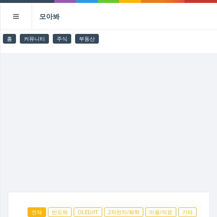
모아봐
홈
커뮤니티
주식
부동산
전체
반도체
OLED/IT
2차전지/화학
미용/의료
기타