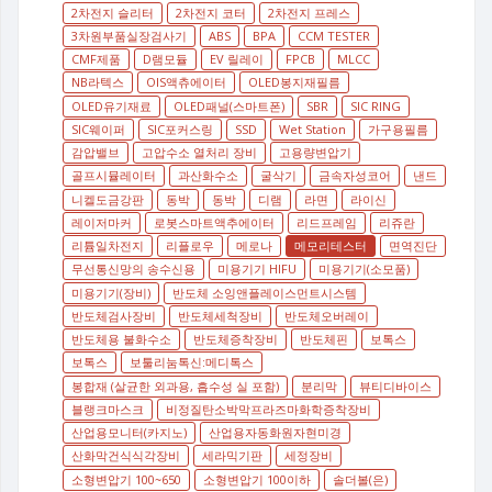
2차전지 슬리터
2차전지 코터
2차전지 프레스
3차원부품실장검사기
ABS
BPA
CCM TESTER
CMF제품
D램모듈
EV 릴레이
FPCB
MLCC
NB라텍스
OIS액츄에이터
OLED봉지재필름
OLED유기재료
OLED패널(스마트폰)
SBR
SIC RING
SIC웨이퍼
SIC포커스링
SSD
Wet Station
가구용필름
감압밸브
고압수소 열처리 장비
고용량변압기
골프시뮬레이터
과산화수소
굴삭기
금속자성코어
낸드
니켈도금강판
동박
동박
디램
라면
라이신
레이저마커
로봇스마트액추에이터
리드프레임
리쥬란
리튬일차전지
리플로우
메로나
메모리테스터
면역진단
무선통신망의 송수신용
미용기기 HIFU
미용기기(소모품)
미용기기(장비)
반도체 소잉앤플레이스먼트시스템
반도체검사장비
반도체세척장비
반도체오버레이
반도체용 불화수소
반도체증착장비
반도체핀
보톡스
보톡스
보툴리눔톡신:메디톡스
봉합재 (살균한 외과용, 흡수성 실 포함)
분리막
뷰티디바이스
블랭크마스크
비정질탄소박막프라즈마화학증착장비
산업용모니터(카지노)
산업용자동화원자현미경
산화막건식식각장비
세라믹기판
세정장비
소형변압기 100~650
소형변압기 100이하
솔더볼(은)