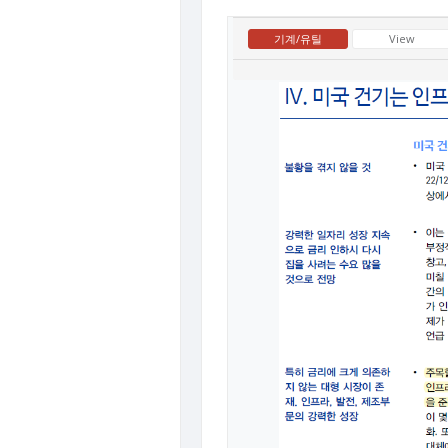
기계/유틸
View