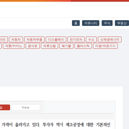
홈
커뮤니티
주식
부동산
터리
자동차
자동차부품
디스플레이
전기전자
수소
신재생에너지
여행/카지노
음식료
의류신발
폐기물
플라스틱
미용/의료기기
틸
View