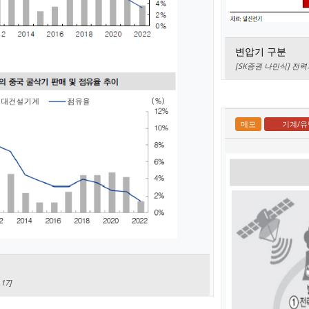
변압기 구분
[SK증권 나민식] 전력기
메모
기계/유
17]