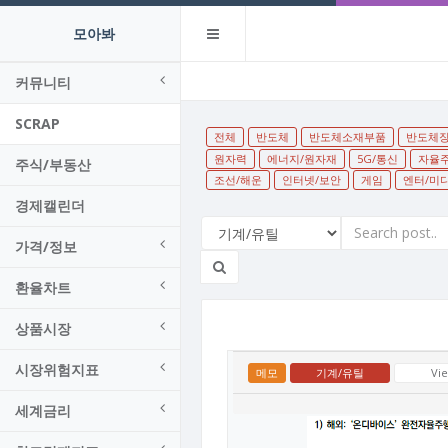
모아봐
커뮤니티
SCRAP
전체
반도체
반도체소재부품
반도체
원자력
에너지/원자재
5G/통신
자율
주식/부동산
조선/해운
인터넷/보안
게임
엔터/미
경제캘린더
가격/정보
환율차트
상품시장
시장위험지표
메모
기계/유틸
Vi
세계금리