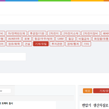
장비
차/전력반도체
후공정/기판
2차전지
2차전지소재
2차전지장비
폐배
주행
AI/AR/VR
로봇
항공/우주/방위
UAM
철강
비철금속
화장품/유통
디어
정유/화학
건설
기계/유틸
투자관련
경제/통계
기타
ew
메모
기계/유