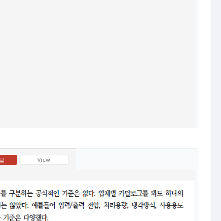
틸
View