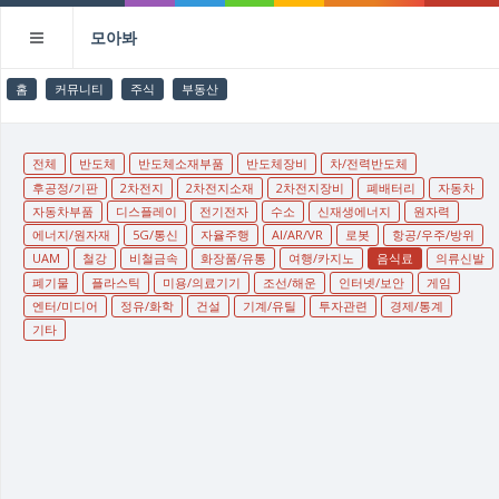
모아봐
홈
커뮤니티
주식
부동산
전체
반도체
반도체소재부품
반도체장비
차/전력반도체
후공정/기판
2차전지
2차전지소재
2차전지장비
폐배터리
자동차
자동차부품
디스플레이
전기전자
수소
신재생에너지
원자력
에너지/원자재
5G/통신
자율주행
AI/AR/VR
로봇
항공/우주/방위
UAM
철강
비철금속
화장품/유통
여행/카지노
음식료
의류신발
폐기물
플라스틱
미용/의료기기
조선/해운
인터넷/보안
게임
엔터/미디어
정유/화학
건설
기계/유틸
투자관련
경제/통계
기타