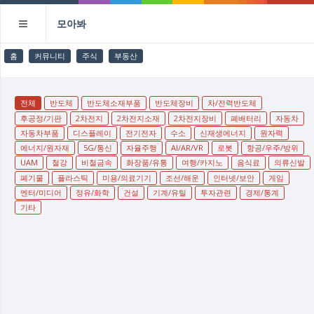
모아봐
홈
커뮤니티
주식
부동산
전체
반도체
반도체소재부품
반도체장비
차/전력반도체
후공정/기판
2차전지
2차전지소재
2차전지장비
폐배터리
자동차
자동차부품
디스플레이
전기전자
수소
신재생에너지
원자력
에너지/원자재
5G/통신
자율주행
AI/AR/VR
로봇
항공/우주/방위
UAM
철강
비철금속
화장품/유통
여행/카지노
음식료
의류신발
폐기물
플라스틱
미용/의료기기
조선/해운
인터넷/보안
게임
엔터/미디어
정유/화학
건설
기계/유틸
투자관련
경제/통계
기타