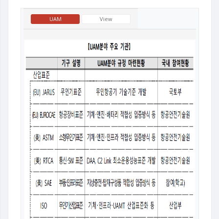
UAM
View