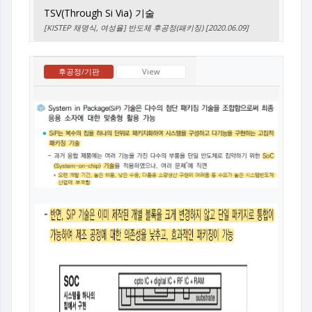
TSV(Through Si Via) 기술
[KISTEP 채명식, 여성율] 반도체 후공정(패키징) [2020.06.09]
후공정/기판
View