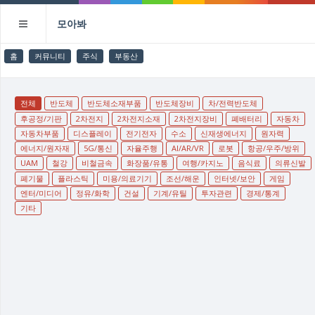
모아봐
홈
커뮤니티
주식
부동산
전체
반도체
반도체소재부품
반도체장비
차/전력반도체
후공정/기판
2차전지
2차전지소재
2차전지장비
폐배터리
자동차
자동차부품
디스플레이
전기전자
수소
신재생에너지
원자력
에너지/원자재
5G/통신
자율주행
AI/AR/VR
로봇
항공/우주/방위
UAM
철강
비철금속
화장품/유통
여행/카지노
음식료
의류신발
폐기물
플라스틱
미용/의료기기
조선/해운
인터넷/보안
게임
엔터/미디어
정유/화학
건설
기계/유틸
투자관련
경제/통계
기타