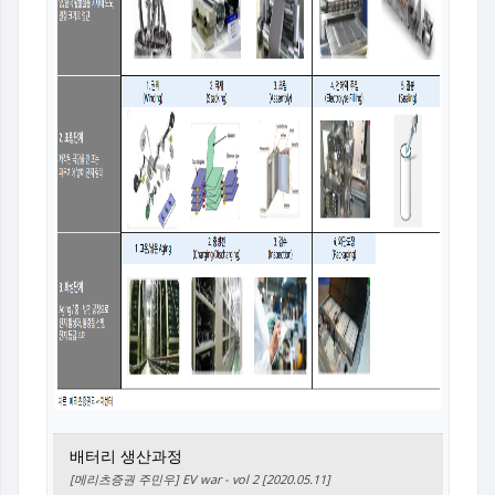
배터리 생산과정
[메리츠증권 주민우] EV war - vol 2 [2020.05.11]