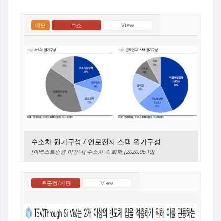
메모
수소
View
수소차 원가구성 / 연로전지 스택 원가구성
[이베스트증권 이안나] 수소차 속 화학 [2020.06.10]
후공정/기판
View