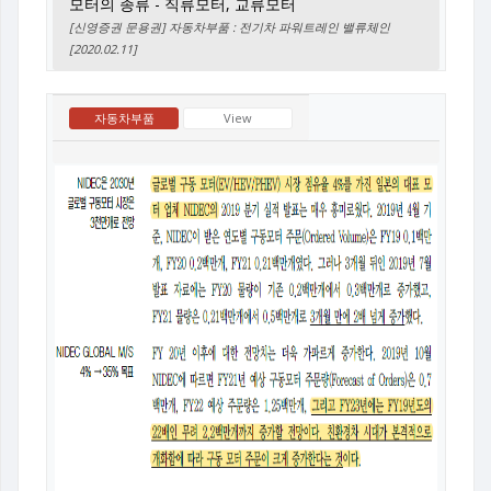
모터의 종류 - 직류모터, 교류모터
[신영증권 문용권] 자동차부품 : 전기차 파워트레인 밸류체인
[2020.02.11]
자동차부품
View