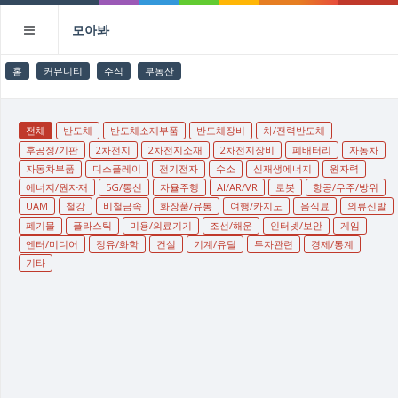
모아봐
홈
커뮤니티
주식
부동산
전체
반도체
반도체소재부품
반도체장비
차/전력반도체
후공정/기판
2차전지
2차전지소재
2차전지장비
폐배터리
자동차
자동차부품
디스플레이
전기전자
수소
신재생에너지
원자력
에너지/원자재
5G/통신
자율주행
AI/AR/VR
로봇
항공/우주/방위
UAM
철강
비철금속
화장품/유통
여행/카지노
음식료
의류신발
폐기물
플라스틱
미용/의료기기
조선/해운
인터넷/보안
게임
엔터/미디어
정유/화학
건설
기계/유틸
투자관련
경제/통계
기타